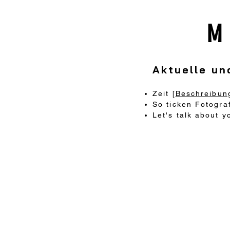
Aktuelle un
Zeit [
Beschreibun
So ticken Fotogra
Let's talk about 
digital
hybrid
analog