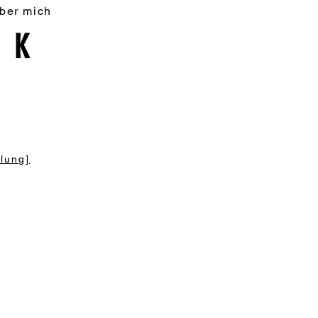
ber mich
AK
lung]