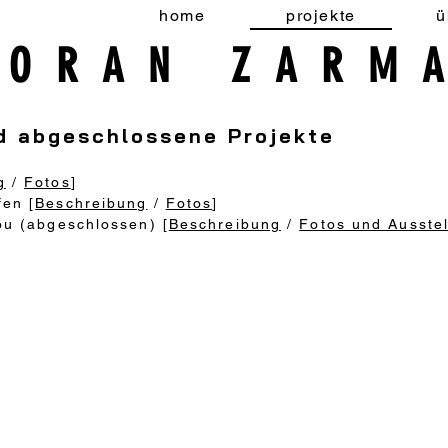
home
projekte
ü
MORAN ZARM
d abgeschlossene Projekte
g
/
Fotos
]
fen [
Beschreibung
/
Fotos
]
you (abgeschlossen) [
Beschreibung
/
Fotos und Ausstel
e
e
e