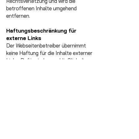
Rechtsverletzung und wird die
betroffenen Inhalte umgehend
entfernen.
Haftungsbeschränkung für
externe Links
Der Webseitenbetreiber übernimmt
keine Haftung für die Inhalte externer
Links. Dafür sind ausschließlich die
jeweiligen Betreiber verantwortlich.
Sollten Sie, trotz sorgfältiger
inhaltlicher Kontrolle auf
Rechtswidrigkeit, Rechtsverstöße
finden, ersucht er um
entsprechenden Hinweis, und wird
diese Inhalte nach § 17 Abs. 2 ECG
umgehend entfernen.
Urheberrecht