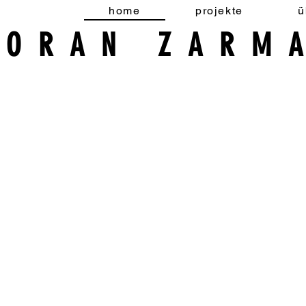
home
projekte
ü
MORAN ZARM