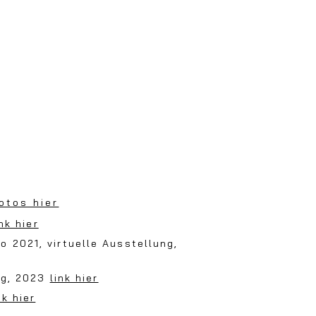
otos hier
ink hier
to 2021
,
virtuelle Ausstellung
,
ng, 2023
link hier
nk hier