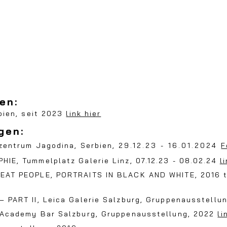
en:
b
ien, seit 2023
link hier
gen:
z
ent
rum Jag
odi
na, Serbien,
29.12.23 - 16.01.2024
F
HIE, T
ummelplatz Galerie Li
nz,
07.12.23 - 08.02.24
l
EAT PEOP
LE, PORTRAITS IN BLACK AND WHITE, 2016 
– PART II,
Leica Galerie Salzburg, Gruppenausstellu
 Academy Bar Salzburg
,
Gruppenausstellung
, 2022
li