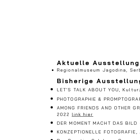
Aktuelle Ausstellung
Regiona
lmuseum Jagodina, Ser
Bisherige
Ausstellun
L
E
T'S TALK ABOUT YOU, Kultur
PHOTOGRAPHI
E & PROMPTOGRAP
A
MO
NG FRIE
NDS AND OTHER GR
2022
link hier
DER MOMENT MA
CHT DAS BILD 
K
ON
ZEPTIONELLE FOTOGRAF
IE,