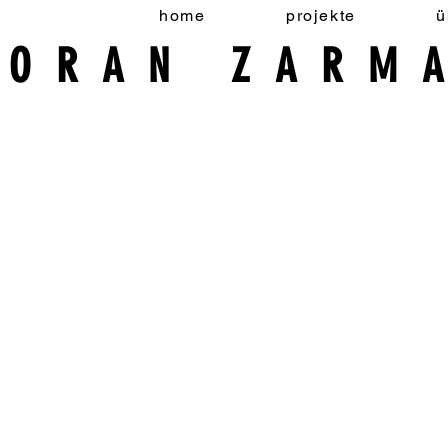
home
projekte
ü
MORAN ZARM