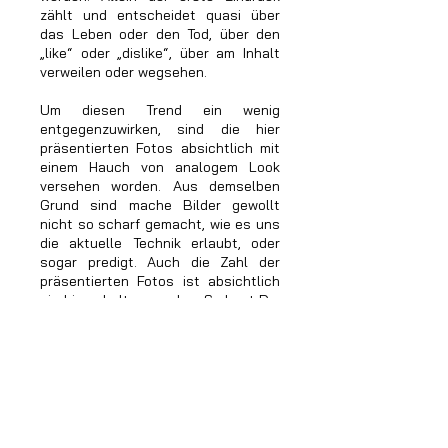
zählt und entscheidet quasi über
das Leben oder den Tod, über den
„like“ oder „dislike“, über am Inhalt
verweilen oder wegsehen.
Um diesen Trend ein wenig
entgegenzuwirken, sind die hier
präsentierten Fotos absichtlich mit
einem Hauch von analogem Look
versehen worden. Aus demselben
Grund sind mache Bilder gewollt
nicht so scharf gemacht, wie es uns
die aktuelle Technik erlaubt, oder
sogar predigt. Auch die Zahl der
präsentierten Fotos ist absichtlich
niedrig gehalten worden. So hast Du,
werte Besucherin und werter
Besucher, mehr Zeit dafür dich auf
einzelne Bilder einzulassen.
Die ausgestellten Porträts zeigen
verschiedene Menschen, aber
bewusst keine professionellen