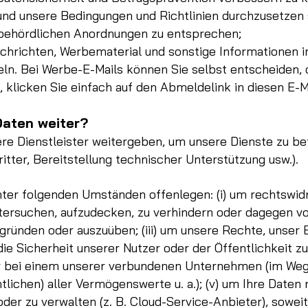
und unsere Bedingungen und Richtlinien durchzusetze
 behördlichen Anordnungen zu entsprechen;
achrichten, Werbematerial und sonstige Informatione
ln. Bei Werbe-E-Mails können Sie selbst entscheiden, o
 klicken Sie einfach auf den Abmeldelink in diesen E-Ma
Daten weiter?
re Dienstleister weitergeben, um unsere Dienste zu bet
itter, Bereitstellung technischer Unterstützung usw.).
ter folgenden Umständen offenlegen: (i) um rechtswidr
tersuchen, aufzudecken, zu verhindern oder dagegen vo
gründen oder auszuüben; (iii) um unsere Rechte, unser
ie Sicherheit unserer Nutzer oder der Öffentlichkeit zu 
er bei einem unserer verbundenen Unternehmen (im Weg
lichen) aller Vermögenswerte u. a.); (v) um Ihre Daten 
der zu verwalten (z. B. Cloud-Service-Anbieter), soweit